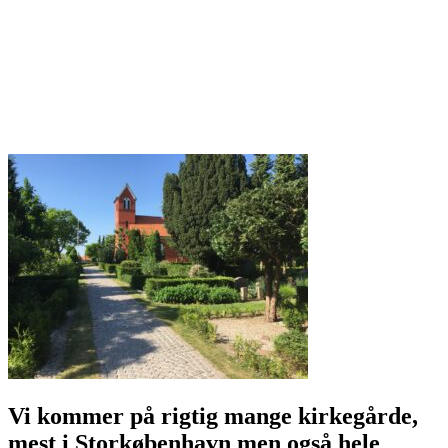
Når nogen går bort - nårnogengårbort.dk
Ballerup Stenhuggeri - Ballerupstenhuggeri.dk
Ballerup Gamle Stenhuggeri - Ballerupgamlestenhuggeri.dk
Taastrup Stenhuggeri - Taastrupstenhuggeri.dk
Holbæk Stenhuggeri - Holbaekstenhuggeri.dk
Holbækstenhuggeri.dk
Kalundborg Stenhuggeri - Kalundborgstenhuggeri.dk
Vi kommer på rigtig mange kirkegårde,
mest i Storkøbenhavn men også hele