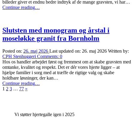
billeder giver et endnu bedre indtryk af de mange gravsten, vi har…
“Vi
Continue reading
…
har
opdateret
galleriet
med
Slutsten med monogram og årstal i
nye
moseløkke granit fra Bornholm
billeder
af
vores
Posted on:
26. maj 2026
Last updated on:
26. maj 2026
Written by:
udstilling,
CPH Stenhuggeri
Comments:
0
hvor
Hos os handler arbejdet først og fremmest om at skabe gravsten med
der
omtanke, kvalitet og respekt. Det er dér vores hjerte ligger – at
er
hjælpe familier i sorg med at træffe de rigtige valg og skabe
kommet
holdbare løsninger, der kan…
mange
“Slutsten
Continue reading
…
nye
Next
med
1
2
3
…
77
»
gravsten
page
monogram
til.”
og
årstal
i
Vi støtter hjertegalle igen i 2025
moseløkke
granit
fra
Bornholm”