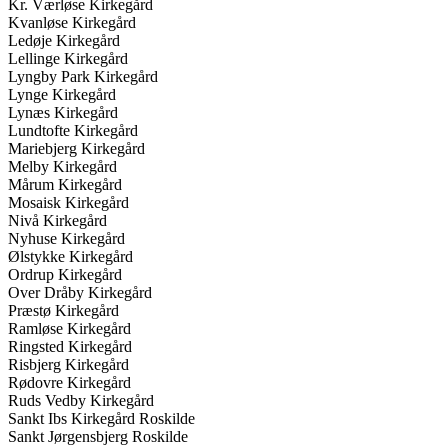
Kr. Værløse Kirkegård
Kvanløse Kirkegård
Ledøje Kirkegård
Lellinge Kirkegård
Lyngby Park Kirkegård
Lynge Kirkegård
Lynæs Kirkegård
Lundtofte Kirkegård
Mariebjerg Kirkegård
Melby Kirkegård
Mårum Kirkegård
Mosaisk Kirkegård
Nivå Kirkegård
Nyhuse Kirkegård
Ølstykke Kirkegård
Ordrup Kirkegård
Over Dråby Kirkegård
Præstø Kirkegård
Ramløse Kirkegård
Ringsted Kirkegård
Risbjerg Kirkegård
Rødovre Kirkegård
Ruds Vedby Kirkegård
Sankt Ibs Kirkegård Roskilde
Sankt Jørgensbjerg Roskilde