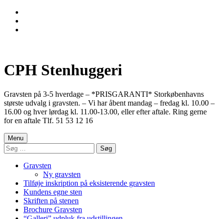
Skip
to
Skip
main
to
Skip
navigation
main
to
content
footer
CPH Stenhuggeri
Gravsten på 3-5 hverdage – *PRISGARANTI* Storkøbenhavns
største udvalg i gravsten. – Vi har åbent mandag – fredag kl. 10.00 –
16.00 og hver lørdag kl. 11.00-13.00, eller efter aftale. Ring gerne
for en aftale Tlf. 51 53 12 16
Menu
Søg
efter:
Gravsten
Ny gravsten
Tilføje inskription på eksisterende gravsten
Kundens egne sten
Skriften på stenen
Brochure Gravsten
“Galleri” udpluk fra udstillingen