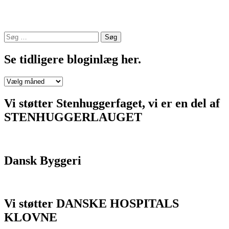
Søg
efter:
Se tidligere bloginlæg her.
Se
tidligere
bloginlæg
Vi støtter Stenhuggerfaget, vi er en del af
her.
STENHUGGERLAUGET
Dansk Byggeri
Vi støtter DANSKE HOSPITALS
KLOVNE