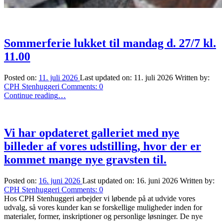
Sommerferie lukket til mandag d. 27/7 kl.
11.00
Posted on:
11. juli 2026
Last updated on:
11. juli 2026
Written by:
CPH Stenhuggeri
Comments:
0
“Sommerferie
Continue reading
…
lukket
til
mandag
d.
Vi har opdateret galleriet med nye
27/7
billeder af vores udstilling, hvor der er
kl.
11.00”
kommet mange nye gravsten til.
Posted on:
16. juni 2026
Last updated on:
16. juni 2026
Written by:
CPH Stenhuggeri
Comments:
0
Hos CPH Stenhuggeri arbejder vi løbende på at udvide vores
udvalg, så vores kunder kan se forskellige muligheder inden for
materialer, former, inskriptioner og personlige løsninger. De nye