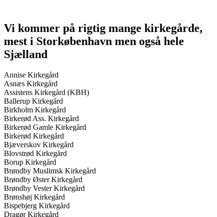
Skip
back
to
Vi kommer på rigtig mange kirkegårde,
main
mest i Storkøbenhavn men også hele
navigation
Sjælland
Annise Kirkegård
Asnæs Kirkegård
Assistens Kirkegård (KBH)
Ballerup Kirkegård
Birkholm Kirkegård
Birkerød Ass. Kirkegård
Birkerød Gamle Kirkegård
Birkerød Kirkegård
Bjæverskov Kirkegård
Blovstrød Kirkegård
Borup Kirkegård
Brøndby Muslimsk Kirkegård
Brøndby Øster Kirkegård
Brøndby Vester Kirkegård
Brønshøj Kirkegård
Bispebjerg Kirkegård
Dragør Kirkegård