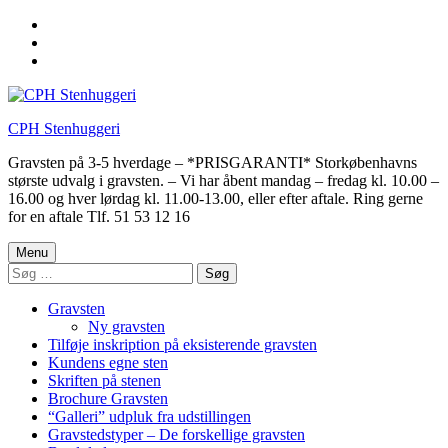
Skip
to
Skip
main
to
Skip
navigation
main
to
content
footer
CPH Stenhuggeri
Gravsten på 3-5 hverdage – *PRISGARANTI* Storkøbenhavns
største udvalg i gravsten. – Vi har åbent mandag – fredag kl. 10.00 –
16.00 og hver lørdag kl. 11.00-13.00, eller efter aftale. Ring gerne
for en aftale Tlf. 51 53 12 16
Menu
Søg
efter:
Gravsten
Ny gravsten
Tilføje inskription på eksisterende gravsten
Kundens egne sten
Skriften på stenen
Brochure Gravsten
“Galleri” udpluk fra udstillingen
Gravstedstyper – De forskellige gravsten