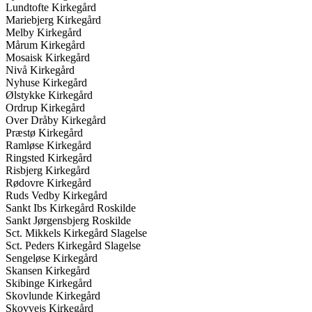
Lundtofte Kirkegård
Mariebjerg Kirkegård
Melby Kirkegård
Mårum Kirkegård
Mosaisk Kirkegård
Nivå Kirkegård
Nyhuse Kirkegård
Ølstykke Kirkegård
Ordrup Kirkegård
Over Dråby Kirkegård
Præstø Kirkegård
Ramløse Kirkegård
Ringsted Kirkegård
Risbjerg Kirkegård
Rødovre Kirkegård
Ruds Vedby Kirkegård
Sankt Ibs Kirkegård Roskilde
Sankt Jørgensbjerg Roskilde
Sct. Mikkels Kirkegård Slagelse
Sct. Peders Kirkegård Slagelse
Sengeløse Kirkegård
Skansen Kirkegård
Skibinge Kirkegård
Skovlunde Kirkegård
Skovvejs Kirkegård