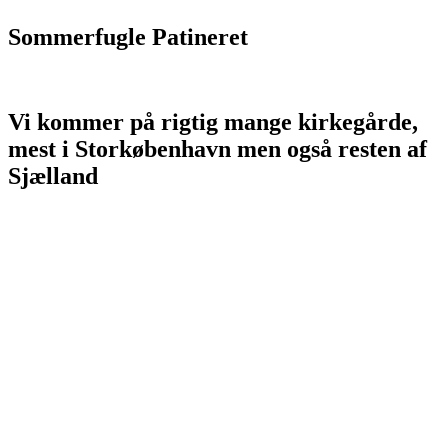
Sommerfugle Patineret
Vi kommer på rigtig mange kirkegårde,
mest i Storkøbenhavn men også resten af
Sjælland
Allerød Stenhuggeri - alleroedstenhuggeri.dk
Allerøds Stenhuggeri - allerødsstenhuggeri.dk
allerødstenhuggeri.dk
Amager Stenhuggeri - amagerstenhuggeri.dk
Ballerup Stenhuggeri - ballerup-stenhuggeri.dk
Ballerup Gravsten - ballerupgravsten.dk
Ballerup Gravstensforretning - ballerupgravstensforretning.dk
Billig Stenhugger - billigstenhugger.dk - billig-stenhugger.dk
Billig Stenhuggeri - billigstenhuggeri.dk - billig-stenhuggeri.dk
Copenhagen Gravsten - copenhagengravsten.dk
Copenhagen Stenhuggeri - copenhagenstenhuggeri.dk
Copenhagen Stonemasory - copenhagenstonemasory.dk
CPH Gravsten - cphgravsten.dk