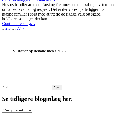
hvor
Hos os handler arbejdet først og fremmest om at skabe gravsten med
der
omtanke, kvalitet og respekt. Det er dér vores hjerte ligger – at
er
hjælpe familier i sorg med at træffe de rigtige valg og skabe
kommet
holdbare løsninger, der kan…
mange
“Slutsten
Continue reading
…
nye
Next
med
1
2
3
…
77
»
gravsten
page
monogram
til.”
og
årstal
i
Vi støtter hjertegalle igen i 2025
moseløkke
granit
fra
Bornholm”
Søg
efter:
Se tidligere bloginlæg her.
Se
tidligere