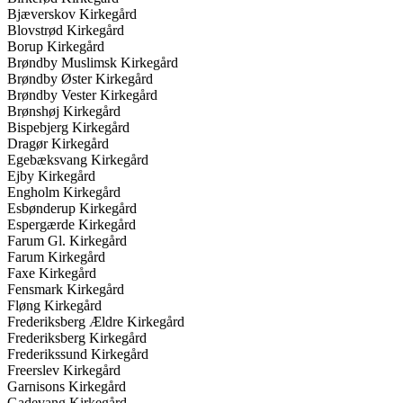
Bjæverskov Kirkegård
Blovstrød Kirkegård
Borup Kirkegård
Brøndby Muslimsk Kirkegård
Brøndby Øster Kirkegård
Brøndby Vester Kirkegård
Brønshøj Kirkegård
Bispebjerg Kirkegård
Dragør Kirkegård
Egebæksvang Kirkegård
Ejby Kirkegård
Engholm Kirkegård
Esbønderup Kirkegård
Espergærde Kirkegård
Farum Gl. Kirkegård
Farum Kirkegård
Faxe Kirkegård
Fensmark Kirkegård
Fløng Kirkegård
Frederiksberg Ældre Kirkegård
Frederiksberg Kirkegård
Frederikssund Kirkegård
Freerslev Kirkegård
Garnisons Kirkegård
Gadevang Kirkegård