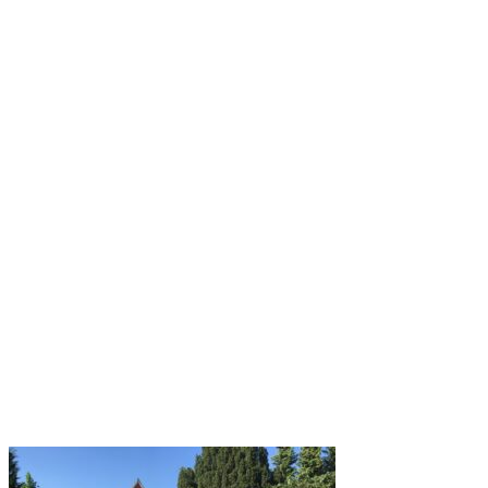
Stenhuggeren Lyngby - stenhuggerenlyngby.dk
Stenhuggermesteren - stenhuggermesteren.dk
Stenhugger Rasmus - stenhuggerrasmus.dk
Web Mindesten - webmindesten.dk
Web Plænesten - webplænesten.dk
Web Stenhugger.dk - webstenhugger.dk
Web Stenhuggeren - webstenhuggeren.dk
Web Stenhuggeri - webstenhuggeri.dk
Dansk Stenhugger - danskstenhugger.dk
dansk-stenhugger.dk
Dansk Stenhuggeri.dk -danskstenhuggeri.dk
Når en dør - nårendør.dk
Når en går bort - nårengårbort.dk
Når nogen dør - nårnogendør.dk
Når nogen går bort - nårnogengårbort.dk
Ballerup Stenhuggeri - Ballerupstenhuggeri.dk
Ballerup Gamle Stenhuggeri - Ballerupgamlestenhuggeri.dk
Taastrup Stenhuggeri - Taastrupstenhuggeri.dk
Holbæk Stenhuggeri - Holbaekstenhuggeri.dk
Holbækstenhuggeri.dk
Kalundborg Stenhuggeri - Kalundborgstenhuggeri.dk