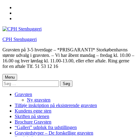
Skip
to
Skip
main
to
Skip
navigation
main
to
content
footer
CPH Stenhuggeri
Gravsten på 3-5 hverdage – *PRISGARANTI* Storkøbenhavns
største udvalg i gravsten. – Vi har åbent mandag – fredag kl. 10.00 –
16.00 og hver lørdag kl. 11.00-13.00, eller efter aftale. Ring gerne
for en aftale Tlf. 51 53 12 16
Menu
Søg
efter:
Gravsten
Ny gravsten
Tilføje inskription på eksisterende gravsten
Kundens egne sten
Skriften på stenen
Brochure Gravsten
“Galleri” udpluk fra udstillingen
Gravstedstyper – De forskellige gravsten