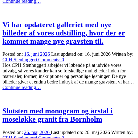
“Sommerferie
Continue reading
…
lukket
til
mandag
d.
Vi har opdateret galleriet med nye
27/7
billeder af vores udstilling, hvor der er
kl.
11.00”
kommet mange nye gravsten til.
Posted on:
16. juni 2026
Last updated on:
16. juni 2026
Written by:
CPH Stenhuggeri
Comments:
0
Hos CPH Stenhuggeri arbejder vi løbende på at udvide vores
udvalg, så vores kunder kan se forskellige muligheder inden for
materialer, former, inskriptioner og personlige løsninger. De nye
billeder giver et endnu bedre indtryk af de mange gravsten, vi har…
“Vi
Continue reading
…
har
opdateret
galleriet
med
Slutsten med monogram og årstal i
nye
moseløkke granit fra Bornholm
billeder
af
vores
Posted on:
26. maj 2026
Last updated on:
26. maj 2026
Written by:
udstilling,
CPH Stenhuggeri
Comments:
0