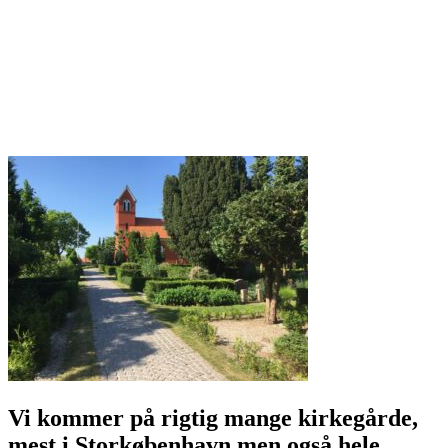
Når nogen går bort - nårnogengårbort.dk
Ballerup Stenhuggeri - Ballerupstenhuggeri.dk
Ballerup Gamle Stenhuggeri - Ballerupgamlestenhuggeri.dk
Taastrup Stenhuggeri - Taastrupstenhuggeri.dk
Holbæk Stenhuggeri - Holbaekstenhuggeri.dk
Holbækstenhuggeri.dk
Kalundborg Stenhuggeri - Kalundborgstenhuggeri.dk
Vi kommer på rigtig mange kirkegårde,
mest i Storkøbenhavn men også hele