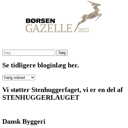
Søg
efter:
Se tidligere bloginlæg her.
Se
tidligere
bloginlæg
Vi støtter Stenhuggerfaget, vi er en del af
her.
STENHUGGERLAUGET
Dansk Byggeri