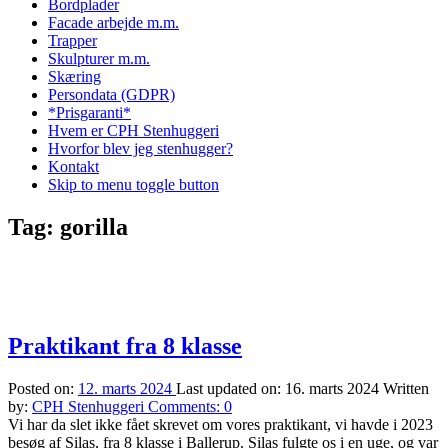
Bordplader
Facade arbejde m.m.
Trapper
Skulpturer m.m.
Skæring
Persondata (GDPR)
*Prisgaranti*
Hvem er CPH Stenhuggeri
Hvorfor blev jeg stenhugger?
Kontakt
Skip to menu toggle button
Tag:
gorilla
Praktikant fra 8 klasse
Posted on:
12. marts 2024
Last updated on:
16. marts 2024
Written
by:
CPH Stenhuggeri
Comments:
0
Vi har da slet ikke fået skrevet om vores praktikant, vi havde i 2023
besøg af Silas, fra 8 klasse i Ballerup. Silas fulgte os i en uge, og var