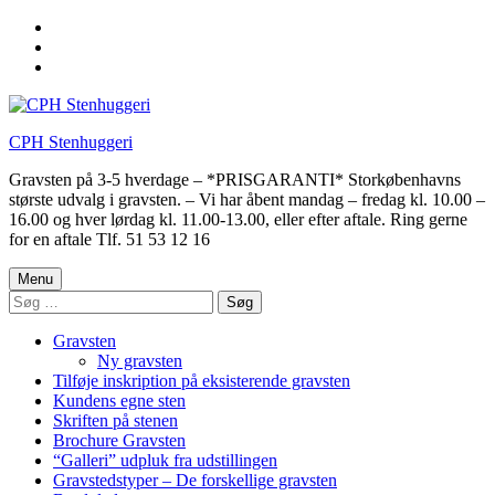
Skip
to
Skip
main
to
Skip
navigation
main
to
content
footer
CPH Stenhuggeri
Gravsten på 3-5 hverdage – *PRISGARANTI* Storkøbenhavns
største udvalg i gravsten. – Vi har åbent mandag – fredag kl. 10.00 –
16.00 og hver lørdag kl. 11.00-13.00, eller efter aftale. Ring gerne
for en aftale Tlf. 51 53 12 16
Menu
Søg
efter:
Gravsten
Ny gravsten
Tilføje inskription på eksisterende gravsten
Kundens egne sten
Skriften på stenen
Brochure Gravsten
“Galleri” udpluk fra udstillingen
Gravstedstyper – De forskellige gravsten