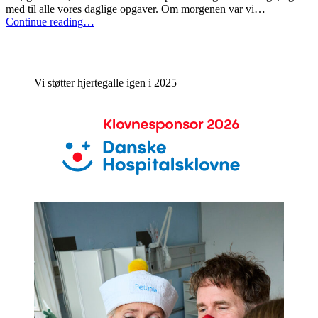
med til alle vores daglige opgaver. Om morgenen var vi…
“Praktikant
Continue reading
…
fra
8
klasse”
Vi støtter hjertegalle igen i 2025