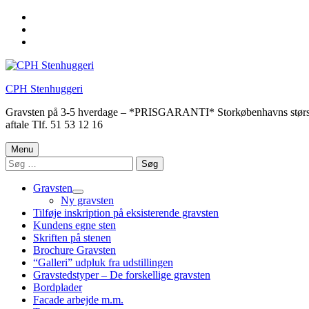
Skip
to
Skip
main
to
Skip
navigation
main
to
content
footer
CPH Stenhuggeri
Gravsten på 3-5 hverdage – *PRISGARANTI* Storkøbenhavns største udv
aftale Tlf. 51 53 12 16
Menu
Søg
efter:
Gravsten
Ny gravsten
Tilføje inskription på eksisterende gravsten
Kundens egne sten
Skriften på stenen
Brochure Gravsten
“Galleri” udpluk fra udstillingen
Gravstedstyper – De forskellige gravsten
Bordplader
Facade arbejde m.m.