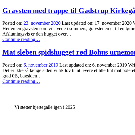
del
3”
Gravsten med trappe til Gadstrup Kirkeg
Posted on:
23. november 2020
Last updated on:
17. november 2020
W
Her en en gravsten som vi lavede i sommers, gravstenen er til en tømr
Afslutningsvis er den hugget over…
“Gravsten
Continue reading
…
med
trappe
Mat sleben spidshugget rød Bohus urnem
til
Gadstrup
Posted on:
6. november 2019
Last updated on:
6. november 2019
Wri
Kirkegård”
Det er ikke så længe siden vi fik lov til at levere et lille fint mat 
grad 0B, bagsiden…
“Mat
Continue reading
…
sleben
spidshugget
rød
Bohus
Vi støtter hjertegalle igen i 2025
urnemonument”