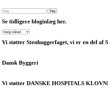
Søg
efter:
Se tidligere bloginlæg her.
Se
tidligere
bloginlæg
Vi støtter Stenhuggerfaget, vi er en 
her.
Dansk Byggeri
Vi støtter DANSKE HOSPITALS KLOVN