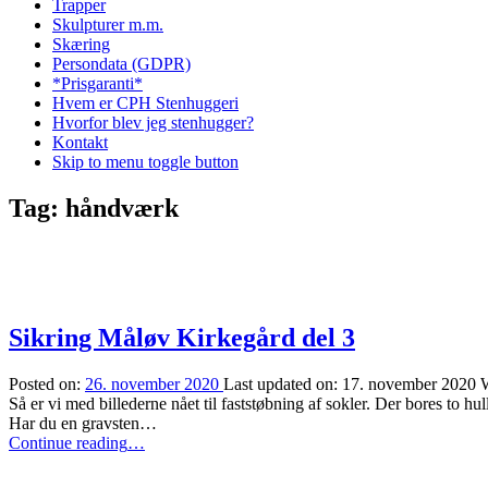
Trapper
Skulpturer m.m.
Skæring
Persondata (GDPR)
*Prisgaranti*
Hvem er CPH Stenhuggeri
Hvorfor blev jeg stenhugger?
Kontakt
Skip to menu toggle button
Tag:
håndværk
Sikring Måløv Kirkegård del 3
Posted on:
26. november 2020
Last updated on:
17. november 2020
W
Så er vi med billederne nået til faststøbning af sokler. Der bores to h
Har du en gravsten…
“Sikring
Continue reading
…
Måløv
Kirkegård