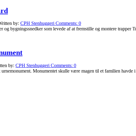
ård
ritten by:
CPH Stenhuggeri
Comments:
0
er og bygningssnedker som levede af at fremstille og montere trapper Tr
onument
tten by:
CPH Stenhuggeri
Comments:
0
poleret urnemonument. Monumentet skulle være magen til et familien havde