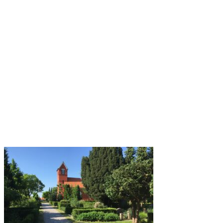
Web Stenhuggeri - webstenhuggeri.dk
Dansk Stenhugger - danskstenhugger.dk
dansk-stenhugger.dk
Dansk Stenhuggeri.dk -danskstenhuggeri.dk
Når en dør - nårendør.dk
Når en går bort - nårengårbort.dk
Når nogen dør - nårnogendør.dk
Når nogen går bort - nårnogengårbort.dk
Ballerup Stenhuggeri - Ballerupstenhuggeri.dk
Ballerup Gamle Stenhuggeri - Ballerupgamlestenhuggeri.dk
Taastrup Stenhuggeri - Taastrupstenhuggeri.dk
Holbæk Stenhuggeri - Holbaekstenhuggeri.dk
Holbækstenhuggeri.dk
Kalundborg Stenhuggeri - Kalundborgstenhuggeri.dk