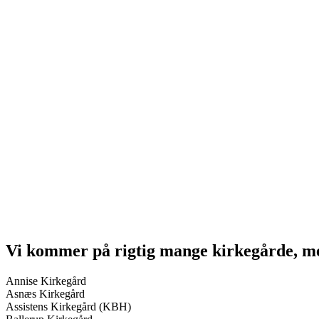
Web Stenhuggeren - webstenhuggeren.dk
Web Stenhuggeri - webstenhuggeri.dk
Dansk Stenhugger - danskstenhugger.dk
dansk-stenhugger.dk
Dansk Stenhuggeri.dk -danskstenhuggeri.dk
Når en dør - nårendør.dk
Når en går bort - nårengårbort.dk
Når nogen dør - nårnogendør.dk
Når nogen går bort - nårnogengårbort.dk
Ballerup Stenhuggeri - Ballerupstenhuggeri.dk
Ballerup Gamle Stenhuggeri - Ballerupgamlestenhuggeri.dk
Taastrup Stenhuggeri - Taastrupstenhuggeri.dk
Holbæk Stenhuggeri - Holbaekstenhuggeri.dk
Holbækstenhuggeri.dk
Kalundborg Stenhuggeri - Kalundborgstenhuggeri.dk
Vi kommer på rigtig mange kirkegårde, me
Annise Kirkegård
Asnæs Kirkegård
Assistens Kirkegård (KBH)