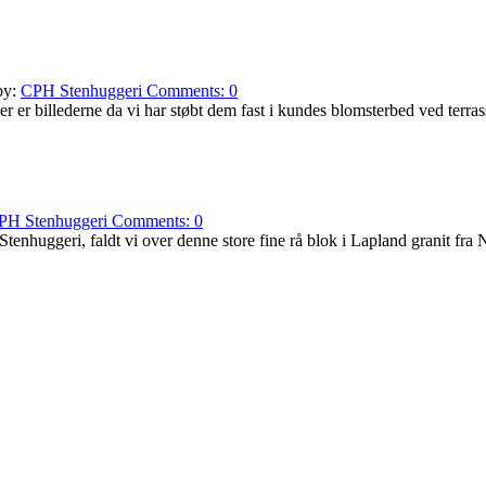
by:
CPH Stenhuggeri
Comments:
0
 Her er billederne da vi har støbt dem fast i kundes blomsterbed ved terr
PH Stenhuggeri
Comments:
0
tenhuggeri, faldt vi over denne store fine rå blok i Lapland granit fra