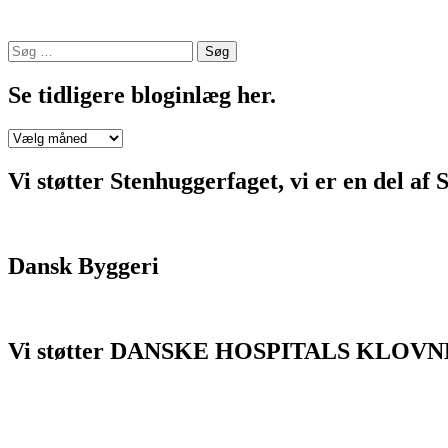
Søg
efter:
Se tidligere bloginlæg her.
Se
tidligere
bloginlæg
Vi støtter Stenhuggerfaget, vi er en 
her.
Dansk Byggeri
Vi støtter DANSKE HOSPITALS KLOVN