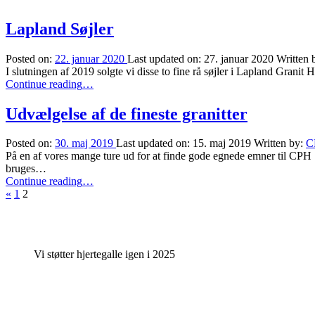
Lapland Søjler
Posted on:
22. januar 2020
Last updated on:
27. januar 2020
Written 
I slutningen af 2019 solgte vi disse to fine rå søjler i Lapland Granit
“Lapland
Continue reading
…
Søjler”
Udvælgelse af de fineste granitter
Posted on:
30. maj 2019
Last updated on:
15. maj 2019
Written by:
C
På en af vores mange ture ud for at finde gode egnede emner til CPH S
bruges…
“Udvælgelse
Continue reading
…
Previous
af
«
1
2
page
de
fineste
granitter”
Vi støtter hjertegalle igen i 2025