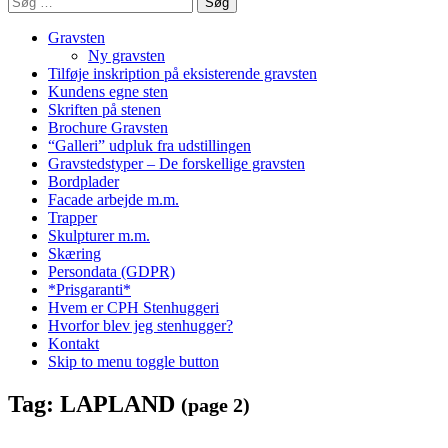
efter:
Gravsten
Ny gravsten
Tilføje inskription på eksisterende gravsten
Kundens egne sten
Skriften på stenen
Brochure Gravsten
“Galleri” udpluk fra udstillingen
Gravstedstyper – De forskellige gravsten
Bordplader
Facade arbejde m.m.
Trapper
Skulpturer m.m.
Skæring
Persondata (GDPR)
*Prisgaranti*
Hvem er CPH Stenhuggeri
Hvorfor blev jeg stenhugger?
Kontakt
Skip to menu toggle button
Tag:
LAPLAND
(page 2)