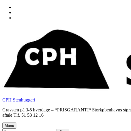
Skip
to
Skip
main
to
Skip
navigation
main
to
content
footer
CPH Stenhuggeri
Gravsten på 3-5 hverdage – *PRISGARANTI* Storkøbenhavns største udv
aftale Tlf. 51 53 12 16
Menu
Søg