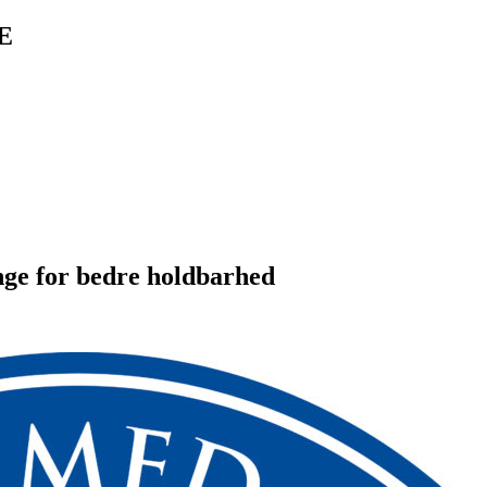
E
nge for bedre holdbarhed