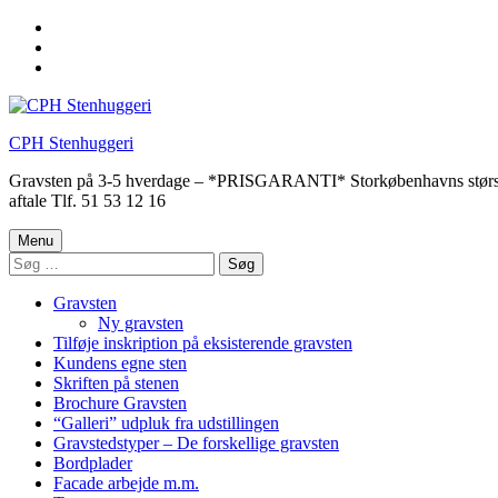
Skip
to
Skip
main
to
Skip
navigation
main
to
content
footer
CPH Stenhuggeri
Gravsten på 3-5 hverdage – *PRISGARANTI* Storkøbenhavns største udv
aftale Tlf. 51 53 12 16
Menu
Søg
efter:
Gravsten
Ny gravsten
Tilføje inskription på eksisterende gravsten
Kundens egne sten
Skriften på stenen
Brochure Gravsten
“Galleri” udpluk fra udstillingen
Gravstedstyper – De forskellige gravsten
Bordplader
Facade arbejde m.m.