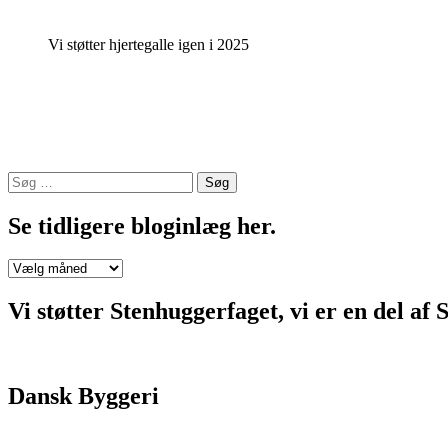
indisk
granit
Vi støtter hjertegalle igen i 2025
med
liggende
engel
over
gravstenen”
Søg
efter:
Se tidligere bloginlæg her.
Se
tidligere
bloginlæg
Vi støtter Stenhuggerfaget, vi er en 
her.
Dansk Byggeri