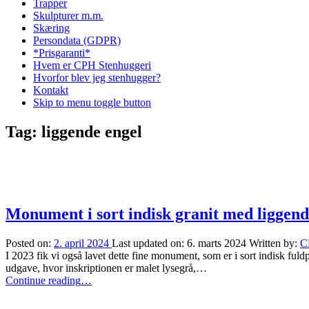
Trapper
Skulpturer m.m.
Skæring
Persondata (GDPR)
*Prisgaranti*
Hvem er CPH Stenhuggeri
Hvorfor blev jeg stenhugger?
Kontakt
Skip to menu toggle button
Tag:
liggende engel
Monument i sort indisk granit med liggend
Posted on:
2. april 2024
Last updated on:
6. marts 2024
Written by:
C
I 2023 fik vi også lavet dette fine monument, som er i sort indisk fuld
udgave, hvor inskriptionen er malet lysegrå,…
“Monument
Continue reading
…
i
sort