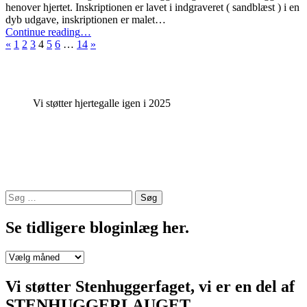
henover hjertet. Inskriptionen er lavet i indgraveret ( sandblæst ) i en
dyb udgave, inskriptionen er malet…
“Monument
Continue reading
…
Previous
til
Next
«
1
2
3
4
5
6
…
14
»
page
enkelt
page
kistegravsted
Sundby
Kirkegård”
Vi støtter hjertegalle igen i 2025
Søg
efter:
Se tidligere bloginlæg her.
Se
tidligere
bloginlæg
Vi støtter Stenhuggerfaget, vi er en del af
her.
STENHUGGERLAUGET