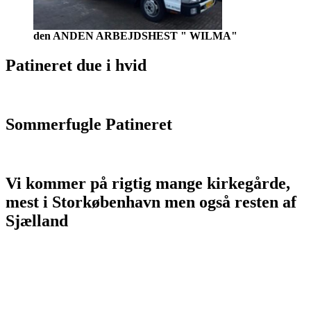
den ANDEN ARBEJDSHEST " WILMA"
Patineret due i hvid
Sommerfugle Patineret
Vi kommer på rigtig mange kirkegårde,
mest i Storkøbenhavn men også resten af
Sjælland
Allerød Stenhuggeri - alleroedstenhuggeri.dk
Allerøds Stenhuggeri - allerødsstenhuggeri.dk
allerødstenhuggeri.dk
Amager Stenhuggeri - amagerstenhuggeri.dk
Ballerup Stenhuggeri - ballerup-stenhuggeri.dk