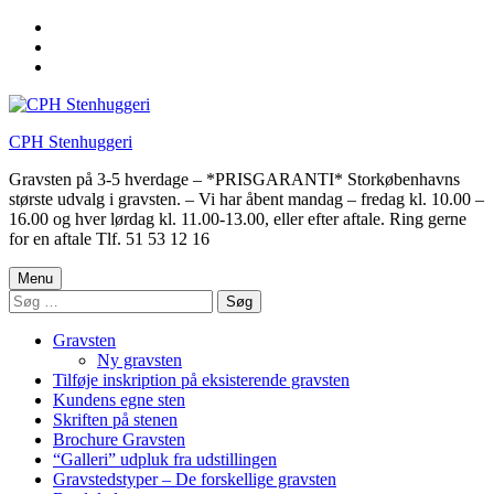
Skip
to
Skip
main
to
Skip
navigation
main
to
content
footer
CPH Stenhuggeri
Gravsten på 3-5 hverdage – *PRISGARANTI* Storkøbenhavns
største udvalg i gravsten. – Vi har åbent mandag – fredag kl. 10.00 –
16.00 og hver lørdag kl. 11.00-13.00, eller efter aftale. Ring gerne
for en aftale Tlf. 51 53 12 16
Menu
Søg
efter:
Gravsten
Ny gravsten
Tilføje inskription på eksisterende gravsten
Kundens egne sten
Skriften på stenen
Brochure Gravsten
“Galleri” udpluk fra udstillingen
Gravstedstyper – De forskellige gravsten