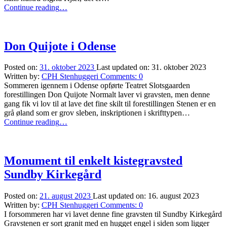
“Gravsten
Continue reading
…
til
Badehotellet”
Don Quijote i Odense
Posted on:
31. oktober 2023
Last updated on:
31. oktober 2023
Written by:
CPH Stenhuggeri
Comments:
0
Sommeren igennem i Odense opførte Teatret Slotsgaarden
forestillingen Don Quijote Normalt laver vi gravsten, men denne
gang fik vi lov til at lave det fine skilt til forestillingen Stenen er en
grå øland som er grov sleben, inskriptionen i skrifttypen…
“Don
Continue reading
…
Quijote
i
Odense”
Monument til enkelt kistegravsted
Sundby Kirkegård
Posted on:
21. august 2023
Last updated on:
16. august 2023
Written by:
CPH Stenhuggeri
Comments:
0
I forsommeren har vi lavet denne fine gravsten til Sundby Kirkegård
Gravstenen er sort granit med en hugget engel i siden som ligger