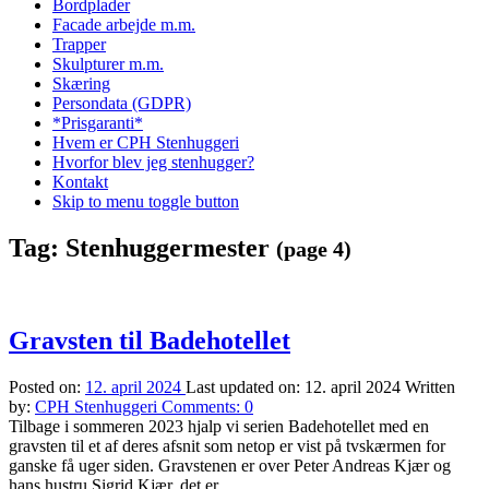
Bordplader
Facade arbejde m.m.
Trapper
Skulpturer m.m.
Skæring
Persondata (GDPR)
*Prisgaranti*
Hvem er CPH Stenhuggeri
Hvorfor blev jeg stenhugger?
Kontakt
Skip to menu toggle button
Tag:
Stenhuggermester
(page 4)
Gravsten til Badehotellet
Posted on:
12. april 2024
Last updated on:
12. april 2024
Written
by:
CPH Stenhuggeri
Comments:
0
Tilbage i sommeren 2023 hjalp vi serien Badehotellet med en
gravsten til et af deres afsnit som netop er vist på tvskærmen for
ganske få uger siden. Gravstenen er over Peter Andreas Kjær og
hans hustru Sigrid Kjær, det er…