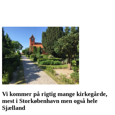
Taastrup Stenhuggeri - Taastrupstenhuggeri.dk
Holbæk Stenhuggeri - Holbaekstenhuggeri.dk
Holbækstenhuggeri.dk
Kalundborg Stenhuggeri - Kalundborgstenhuggeri.dk
Vi kommer på rigtig mange kirkegårde,
mest i Storkøbenhavn men også hele
Sjælland