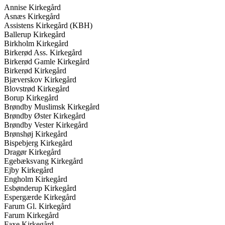
Annise Kirkegård
Asnæs Kirkegård
Assistens Kirkegård (KBH)
Ballerup Kirkegård
Birkholm Kirkegård
Birkerød Ass. Kirkegård
Birkerød Gamle Kirkegård
Birkerød Kirkegård
Bjæverskov Kirkegård
Blovstrød Kirkegård
Borup Kirkegård
Brøndby Muslimsk Kirkegård
Brøndby Øster Kirkegård
Brøndby Vester Kirkegård
Brønshøj Kirkegård
Bispebjerg Kirkegård
Dragør Kirkegård
Egebæksvang Kirkegård
Ejby Kirkegård
Engholm Kirkegård
Esbønderup Kirkegård
Espergærde Kirkegård
Farum Gl. Kirkegård
Farum Kirkegård
Faxe Kirkegård