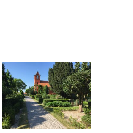
Når en dør - nårendør.dk
Når en går bort - nårengårbort.dk
Når nogen dør - nårnogendør.dk
Når nogen går bort - nårnogengårbort.dk
Ballerup Stenhuggeri - Ballerupstenhuggeri.dk
Ballerup Gamle Stenhuggeri - Ballerupgamlestenhuggeri.dk
Taastrup Stenhuggeri - Taastrupstenhuggeri.dk
Holbæk Stenhuggeri - Holbaekstenhuggeri.dk
Holbækstenhuggeri.dk
Kalundborg Stenhuggeri - Kalundborgstenhuggeri.dk