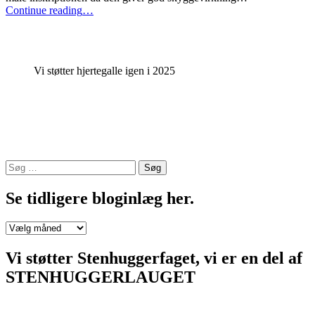
“Kiste
Continue reading
…
gravsten
til
Smørum
Kirkegård”
Vi støtter hjertegalle igen i 2025
Søg
efter:
Se tidligere bloginlæg her.
Se
tidligere
bloginlæg
Vi støtter Stenhuggerfaget, vi er en del af
her.
STENHUGGERLAUGET