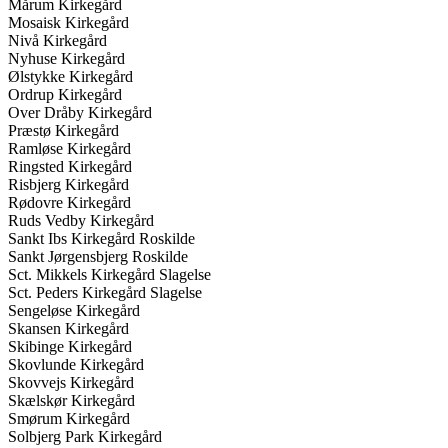
Mårum Kirkegård
Mosaisk Kirkegård
Nivå Kirkegård
Nyhuse Kirkegård
Ølstykke Kirkegård
Ordrup Kirkegård
Over Dråby Kirkegård
Præstø Kirkegård
Ramløse Kirkegård
Ringsted Kirkegård
Risbjerg Kirkegård
Rødovre Kirkegård
Ruds Vedby Kirkegård
Sankt Ibs Kirkegård Roskilde
Sankt Jørgensbjerg Roskilde
Sct. Mikkels Kirkegård Slagelse
Sct. Peders Kirkegård Slagelse
Sengeløse Kirkegård
Skansen Kirkegård
Skibinge Kirkegård
Skovlunde Kirkegård
Skovvejs Kirkegård
Skælskør Kirkegård
Smørum Kirkegård
Solbjerg Park Kirkegård