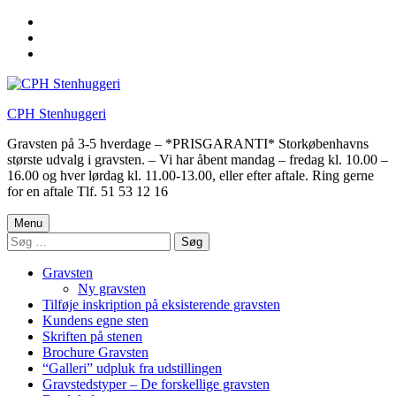
Skip
to
Skip
main
to
Skip
navigation
main
to
content
footer
CPH Stenhuggeri
Gravsten på 3-5 hverdage – *PRISGARANTI* Storkøbenhavns
største udvalg i gravsten. – Vi har åbent mandag – fredag kl. 10.00 –
16.00 og hver lørdag kl. 11.00-13.00, eller efter aftale. Ring gerne
for en aftale Tlf. 51 53 12 16
Menu
Søg
efter:
Gravsten
Ny gravsten
Tilføje inskription på eksisterende gravsten
Kundens egne sten
Skriften på stenen
Brochure Gravsten
“Galleri” udpluk fra udstillingen
Gravstedstyper – De forskellige gravsten