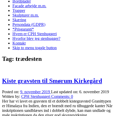
Bordplader
Facade arbejde m.m.
Trapper
Skulpturer m.m.
Skæring
Persondata (GDPR)
*Prisgaranti*
Hvem er CPH Stenhuggeri
Hvorfor blev jeg stenhugger?
Kontakt
Skip to menu toggle button
Tag:
trædesten
Kiste gravsten til Smørum Kirkegård
Posted on:
9. november 2019
Last updated on:
6. november 2019
Written by:
CPH Stenhuggeri
Comments:
0
Her har vi lavet en gravsten til et dobbelt kistegravsted Granittypen
er Himalaya fra Indien, den er brændt med ru tilhuggede kanter Når
inskriptionen sandblæses ind i dobbelt dybde, kan man undlade og
male inskriptionen da den giver god skyggevirkning…