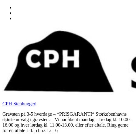
Skip
to
Skip
main
to
Skip
navigation
main
to
content
footer
CPH Stenhuggeri
Gravsten på 3-5 hverdage – *PRISGARANTI* Storkøbenhavns
største udvalg i gravsten. – Vi har åbent mandag – fredag kl. 10.00 –
16.00 og hver lørdag kl. 11.00-13.00, eller efter aftale. Ring gerne
for en aftale Tlf. 51 53 12 16