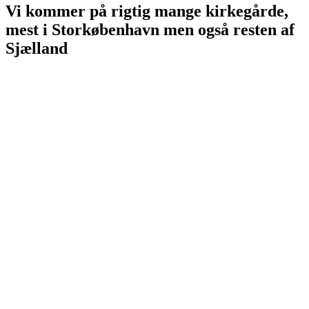
Vi kommer på rigtig mange kirkegårde,
mest i Storkøbenhavn men også resten af
Sjælland
Allerød Stenhuggeri - alleroedstenhuggeri.dk
Allerøds Stenhuggeri - allerødsstenhuggeri.dk
allerødstenhuggeri.dk
Amager Stenhuggeri - amagerstenhuggeri.dk
Ballerup Stenhuggeri - ballerup-stenhuggeri.dk
Ballerup Gravsten - ballerupgravsten.dk
Ballerup Gravstensforretning - ballerupgravstensforretning.dk
Billig Stenhugger - billigstenhugger.dk - billig-stenhugger.dk
Billig Stenhuggeri - billigstenhuggeri.dk - billig-stenhuggeri.dk
Copenhagen Gravsten - copenhagengravsten.dk
Copenhagen Stenhuggeri - copenhagenstenhuggeri.dk
Copenhagen Stonemasory - copenhagenstonemasory.dk
CPH Gravsten - cphgravsten.dk
CPH Stenhuggeri - cphstenhuggeri.dk
CPH Stonemasory - cphstonemasory.dk
Egedal Gravsten - egedalgravsten.dk
Egedal Stenhuggeri - egedalstenhuggeri.dk
Furesø Stenhuggeri - furesoestenhuggeri.dk
furesostenhuggeri.dk - furesøstenhuggeri.dk