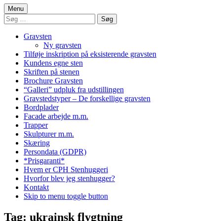
Menu
Søg
efter:
Gravsten
Ny gravsten
Tilføje inskription på eksisterende gravsten
Kundens egne sten
Skriften på stenen
Brochure Gravsten
“Galleri” udpluk fra udstillingen
Gravstedstyper – De forskellige gravsten
Bordplader
Facade arbejde m.m.
Trapper
Skulpturer m.m.
Skæring
Persondata (GDPR)
*Prisgaranti*
Hvem er CPH Stenhuggeri
Hvorfor blev jeg stenhugger?
Kontakt
Skip to menu toggle button
Tag:
ukrainsk flygtning