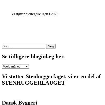
–
Dråby
Kirkegård”
Vi støtter hjertegalle igen i 2025
Søg
efter:
Se tidligere bloginlæg her.
Se
tidligere
bloginlæg
Vi støtter Stenhuggerfaget, vi er en del af
her.
STENHUGGERLAUGET
Dansk Byggeri