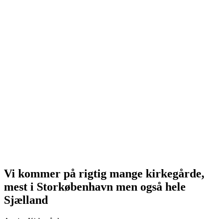
Web Stenhuggeren - webstenhuggeren.dk
Web Stenhuggeri - webstenhuggeri.dk
Dansk Stenhugger - danskstenhugger.dk
dansk-stenhugger.dk
Dansk Stenhuggeri.dk -danskstenhuggeri.dk
Når en dør - nårendør.dk
Når en går bort - nårengårbort.dk
Når nogen dør - nårnogendør.dk
Når nogen går bort - nårnogengårbort.dk
Ballerup Stenhuggeri - Ballerupstenhuggeri.dk
Ballerup Gamle Stenhuggeri - Ballerupgamlestenhuggeri.dk
Taastrup Stenhuggeri - Taastrupstenhuggeri.dk
Holbæk Stenhuggeri - Holbaekstenhuggeri.dk
Holbækstenhuggeri.dk
Kalundborg Stenhuggeri - Kalundborgstenhuggeri.dk
Vi kommer på rigtig mange kirkegårde,
mest i Storkøbenhavn men også hele
Sjælland