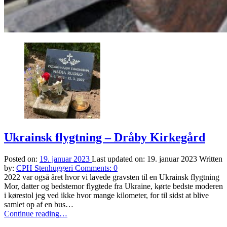
Ukrainsk flygtning – Dråby Kirkegård
Posted on:
19. januar 2023
Last updated on:
19. januar 2023
Written
by:
CPH Stenhuggeri
Comments:
0
2022 var også året hvor vi lavede gravsten til en Ukrainsk flygtning
Mor, datter og bedstemor flygtede fra Ukraine, kørte bedste moderen
i kørestol jeg ved ikke hvor mange kilometer, for til sidst at blive
samlet op af en bus…
“Ukrainsk
Continue reading
…
flygtning