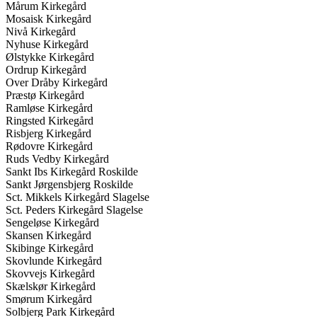
Mårum Kirkegård
Mosaisk Kirkegård
Nivå Kirkegård
Nyhuse Kirkegård
Ølstykke Kirkegård
Ordrup Kirkegård
Over Dråby Kirkegård
Præstø Kirkegård
Ramløse Kirkegård
Ringsted Kirkegård
Risbjerg Kirkegård
Rødovre Kirkegård
Ruds Vedby Kirkegård
Sankt Ibs Kirkegård Roskilde
Sankt Jørgensbjerg Roskilde
Sct. Mikkels Kirkegård Slagelse
Sct. Peders Kirkegård Slagelse
Sengeløse Kirkegård
Skansen Kirkegård
Skibinge Kirkegård
Skovlunde Kirkegård
Skovvejs Kirkegård
Skælskør Kirkegård
Smørum Kirkegård
Solbjerg Park Kirkegård