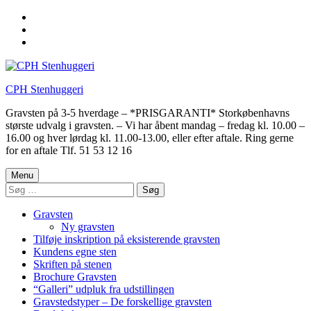
Skip
to
Skip
main
to
Skip
navigation
main
to
content
footer
CPH Stenhuggeri
Gravsten på 3-5 hverdage – *PRISGARANTI* Storkøbenhavns
største udvalg i gravsten. – Vi har åbent mandag – fredag kl. 10.00 –
16.00 og hver lørdag kl. 11.00-13.00, eller efter aftale. Ring gerne
for en aftale Tlf. 51 53 12 16
Menu
Søg
efter:
Gravsten
Ny gravsten
Tilføje inskription på eksisterende gravsten
Kundens egne sten
Skriften på stenen
Brochure Gravsten
“Galleri” udpluk fra udstillingen
Gravstedstyper – De forskellige gravsten