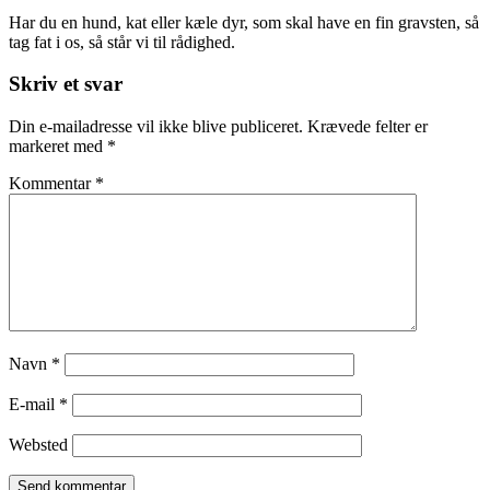
Har du en hund, kat eller kæle dyr, som skal have en fin gravsten, så
tag fat i os, så står vi til rådighed.
Skip
Skriv et svar
back
to
Din e-mailadresse vil ikke blive publiceret.
Krævede felter er
main
markeret med
*
navigation
Kommentar
*
Navn
*
E-mail
*
Websted