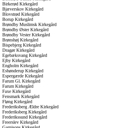
Birkerød Kirkegård
Bjæverskov Kirkegård
Blovstrød Kirkegård
Borup Kirkegård
Brøndby Muslimsk Kirkegård
Brøndby Øster Kirkegård
Brøndby Vester Kirkegård
Brønshøj Kirkegård
Bispebjerg Kirkegård
Dragør Kirkegård
Egebæksvang Kirkegård
Ejby Kirkegård
Engholm Kirkegård
Esbønderup Kirkegård
Espergærde Kirkegård
Farum Gl. Kirkegård
Farum Kirkegård
Faxe Kirkegård
Fensmark Kirkegård
Fløng Kirkegård
Frederiksberg Ældre Kirkegård
Frederiksberg Kirkegård
Frederikssund Kirkegård
Freerslev Kirkegård
Garnisons Kirkegård