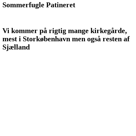
Sommerfugle Patineret
Vi kommer på rigtig mange kirkegårde,
mest i Storkøbenhavn men også resten af
Sjælland
Allerød Stenhuggeri - alleroedstenhuggeri.dk
Allerøds Stenhuggeri - allerødsstenhuggeri.dk
allerødstenhuggeri.dk
Amager Stenhuggeri - amagerstenhuggeri.dk
Ballerup Stenhuggeri - ballerup-stenhuggeri.dk
Ballerup Gravsten - ballerupgravsten.dk
Ballerup Gravstensforretning - ballerupgravstensforretning.dk
Billig Stenhugger - billigstenhugger.dk - billig-stenhugger.dk
Billig Stenhuggeri - billigstenhuggeri.dk - billig-stenhuggeri.dk
Copenhagen Gravsten - copenhagengravsten.dk
Copenhagen Stenhuggeri - copenhagenstenhuggeri.dk
Copenhagen Stonemasory - copenhagenstonemasory.dk
CPH Gravsten - cphgravsten.dk
CPH Stenhuggeri - cphstenhuggeri.dk