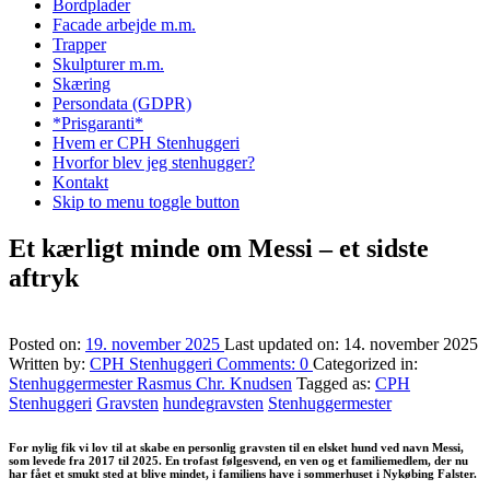
Bordplader
Facade arbejde m.m.
Trapper
Skulpturer m.m.
Skæring
Persondata (GDPR)
*Prisgaranti*
Hvem er CPH Stenhuggeri
Hvorfor blev jeg stenhugger?
Kontakt
Skip to menu toggle button
Et kærligt minde om Messi – et sidste
aftryk
Posted on:
19. november 2025
Last updated on:
14. november 2025
Written by:
CPH Stenhuggeri
Comments:
0
Categorized in:
Stenhuggermester Rasmus Chr. Knudsen
Tagged as:
CPH
Stenhuggeri
Gravsten
hundegravsten
Stenhuggermester
For nylig fik vi lov til at skabe en personlig gravsten til en elsket hund ved navn Messi,
som levede fra 2017 til 2025. En trofast følgesvend, en ven og et familiemedlem, der nu
har fået et smukt sted at blive mindet, i familiens have i sommerhuset i Nykøbing Falster.