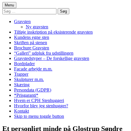
Menu
Søg
efter:
Gravsten
Ny gravsten
Tilføje inskription på eksisterende gravsten
Kundens egne sten
Skriften på stenen
Brochure Gravsten
“Galleri” udpluk fra udstillingen
Gravstedstyper – De forskellige gravsten
Bordplader
Facade arbejde m.m.
Trapper
Skulpturer m.m.
Skæring
Persondata (GDPR)
*Prisgaranti*
Hvem er CPH Stenhuggeri
Hvorfor blev jeg stenhugger?
Kontakt
Skip to menu toggle button
Et personligt minde på Glostrup Søndre