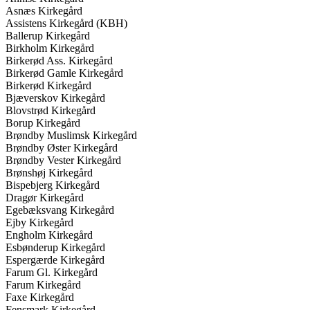
Asnæs Kirkegård
Assistens Kirkegård (KBH)
Ballerup Kirkegård
Birkholm Kirkegård
Birkerød Ass. Kirkegård
Birkerød Gamle Kirkegård
Birkerød Kirkegård
Bjæverskov Kirkegård
Blovstrød Kirkegård
Borup Kirkegård
Brøndby Muslimsk Kirkegård
Brøndby Øster Kirkegård
Brøndby Vester Kirkegård
Brønshøj Kirkegård
Bispebjerg Kirkegård
Dragør Kirkegård
Egebæksvang Kirkegård
Ejby Kirkegård
Engholm Kirkegård
Esbønderup Kirkegård
Espergærde Kirkegård
Farum Gl. Kirkegård
Farum Kirkegård
Faxe Kirkegård
Fensmark Kirkegård