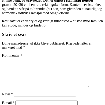
en lille bænk på gravstedet. Den er udført i
Halmstad poleret
granit
, 50×30 cm i en ren, rektangulær form. Kanterne er brændte,
og bænken står på to brændte (ru) ben, som giver den et naturligt og
harmonisk udtryk i samspil med omgivelserne.
Resultatet er et fredfyldt og kærligt mindested – et sted hvor familien
kan sidde, mindes og finde ro.
Skip
Skriv et svar
back
to
Din e-mailadresse vil ikke blive publiceret.
Krævede felter er
main
markeret med
*
navigation
Kommentar
*
Navn
*
E-mail
*