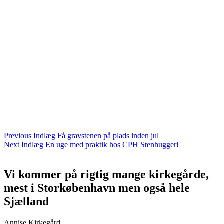
Dansk Stenhugger - danskstenhugger.dk
dansk-stenhugger.dk
Dansk Stenhuggeri.dk -danskstenhuggeri.dk
Når en dør - nårendør.dk
Når en går bort - nårengårbort.dk
Når nogen dør - nårnogendør.dk
Når nogen går bort - nårnogengårbort.dk
Ballerup Stenhuggeri - Ballerupstenhuggeri.dk
Ballerup Gamle Stenhuggeri - Ballerupgamlestenhuggeri.dk
Taastrup Stenhuggeri - Taastrupstenhuggeri.dk
Holbæk Stenhuggeri - Holbaekstenhuggeri.dk
Holbækstenhuggeri.dk
Kalundborg Stenhuggeri - Kalundborgstenhuggeri.dk
Indlægsnavigation
Previous Indlæg
Få gravstenen på plads inden jul
Next Indlæg
En uge med praktik hos CPH Stenhuggeri
Vi kommer på rigtig mange kirkegårde,
mest i Storkøbenhavn men også hele
Sjælland
Annise Kirkegård