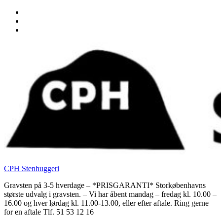
Skip
to
Skip
main
to
Skip
navigation
main
to
content
footer
CPH Stenhuggeri
Gravsten på 3-5 hverdage – *PRISGARANTI* Storkøbenhavns
største udvalg i gravsten. – Vi har åbent mandag – fredag kl. 10.00 –
16.00 og hver lørdag kl. 11.00-13.00, eller efter aftale. Ring gerne
for en aftale Tlf. 51 53 12 16