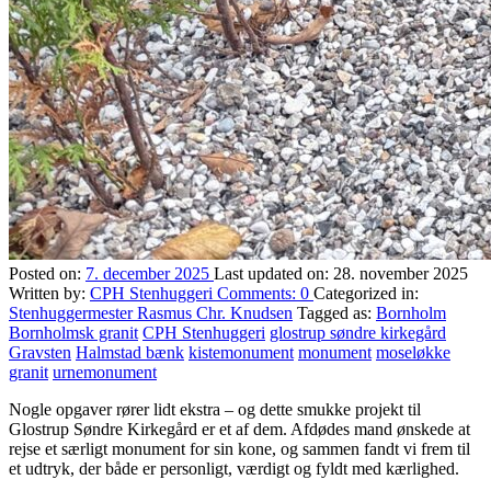
Posted on:
7. december 2025
Last updated on:
28. november 2025
Written by:
CPH Stenhuggeri
Comments:
0
Categorized in:
Stenhuggermester Rasmus Chr. Knudsen
Tagged as:
Bornholm
Bornholmsk granit
CPH Stenhuggeri
glostrup søndre kirkegård
Gravsten
Halmstad bænk
kistemonument
monument
moseløkke
granit
urnemonument
Nogle opgaver rører lidt ekstra – og dette smukke projekt til
Glostrup Søndre Kirkegård er et af dem. Afdødes mand ønskede at
rejse et særligt monument for sin kone, og sammen fandt vi frem til
et udtryk, der både er personligt, værdigt og fyldt med kærlighed.