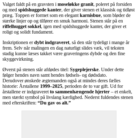
Valget faldt på en gravsten i
moseløkke granit
, poleret på forsiden
og med
spidshuggede kanter
, der giver stenen et klassisk og tidløst
præg. Toppen er formet som en elegant
karnisbue
, som bløder de
stærke linjer op og tilfører en smuk harmoni. Stenen står på en
riffelhugget sokkel
, igen med spidshuggede kanter, der giver et
roligt og solidt fundament.
Inskriptionen er
dybt indgraveret
, så den står tydeligt i mange år
frem. Selv når malingen en dag naturligt slides væk, vil teksten
stadig kunne læses takket være graveringens dybde og den fine
skyggevirkning.
Øverst på stenen står afdødes titel:
Sygeplejerske
. Under dette
følger hendes navn samt hendes fødsels- og dødsdato.
Derudover ønskede ægtemanden også at mindes deres fælles
historie: Årstallene
1999–2025
, perioden de to var gift. Ud for
årstallene er indgraveret
to sammenhængende hjerter
– et enkelt,
men stærkt symbol på livslang kærlighed. Nederst fuldendes stenen
med efterskriften:
“Du gav os alt.”