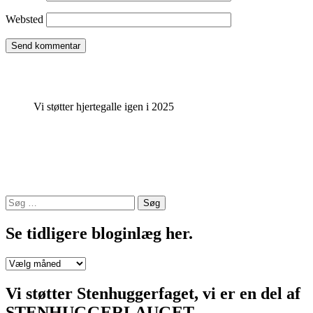
Websted
Vi støtter hjertegalle igen i 2025
Søg
efter:
Se tidligere bloginlæg her.
Se
tidligere
bloginlæg
Vi støtter Stenhuggerfaget, vi er en del af
her.
STENHUGGERLAUGET