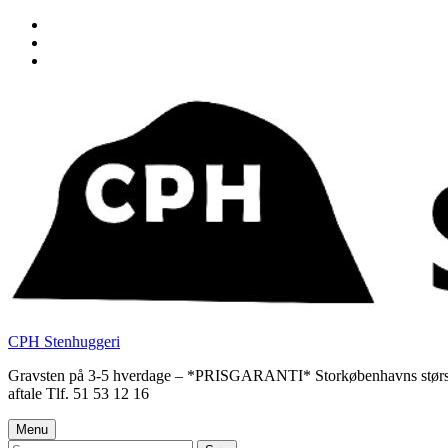
Skip
to
Skip
main
to
Skip
navigation
main
to
content
footer
CPH Stenhuggeri
Gravsten på 3-5 hverdage – *PRISGARANTI* Storkøbenhavns største udv
aftale Tlf. 51 53 12 16
Menu
Søg