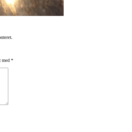
nteret.
et med
*