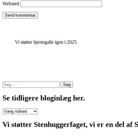
Websted
Vi støtter hjertegalle igen i 2025
Søg
efter:
Se tidligere bloginlæg her.
Se
tidligere
bloginlæg
Vi støtter Stenhuggerfaget, vi er en 
her.