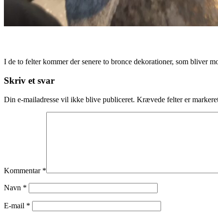
I de to felter kommer der senere to bronce dekorationer, som bliver mo
Skip
Skriv et svar
back
to
Din e-mailadresse vil ikke blive publiceret.
Krævede felter er marker
main
navigation
Kommentar
*
Navn
*
E-mail
*