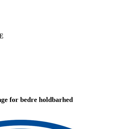
E
nge for bedre holdbarhed