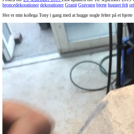
broncedekorationer
dekorationer
Granit
Gravsten
hjerte
hugget felt
or
Her er min kollega Tony i gang med at hugge nogle felter på et hjerte h