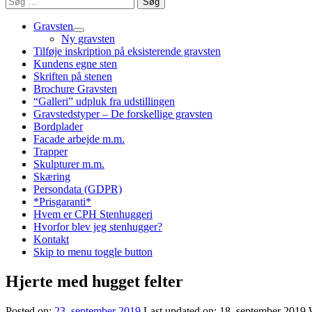
efter:
Gravsten
Ny gravsten
Tilføje inskription på eksisterende gravsten
Kundens egne sten
Skriften på stenen
Brochure Gravsten
“Galleri” udpluk fra udstillingen
Gravstedstyper – De forskellige gravsten
Bordplader
Facade arbejde m.m.
Trapper
Skulpturer m.m.
Skæring
Persondata (GDPR)
*Prisgaranti*
Hvem er CPH Stenhuggeri
Hvorfor blev jeg stenhugger?
Kontakt
Skip to menu toggle button
Hjerte med hugget felter
Posted on:
23. september 2019
Last updated on:
18. september 2019