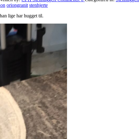
ion
oriongranit
stenhjerte
an lige har hugget til.