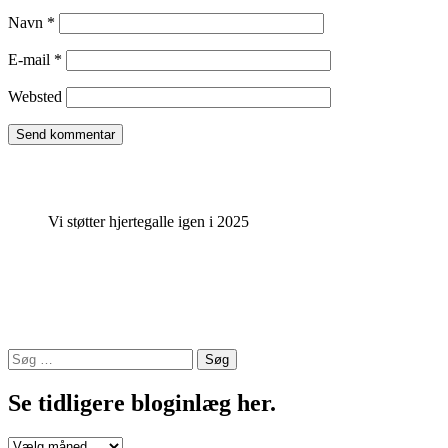
Navn
*
E-mail
*
Websted
Vi støtter hjertegalle igen i 2025
Søg
efter:
Se tidligere bloginlæg her.
Se