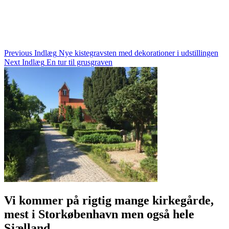
Holbæk Stenhuggeri - Holbaekstenhuggeri.dk
Holbækstenhuggeri.dk
Kalundborg Stenhuggeri - Kalundborgstenhuggeri.dk
Indlægsnavigation
Previous Indlæg
Nye kistegravsten med dekorationer i udstillingen
Next Indlæg
En tur til grusgraven
Vi kommer på rigtig mange kirkegårde,
mest i Storkøbenhavn men også hele
Sjælland