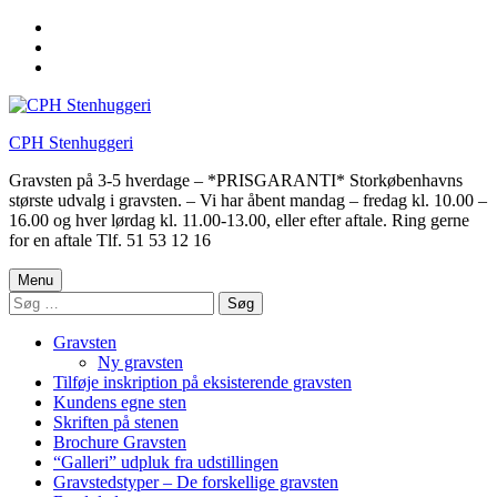
Skip
to
Skip
main
to
Skip
navigation
main
to
content
footer
CPH Stenhuggeri
Gravsten på 3-5 hverdage – *PRISGARANTI* Storkøbenhavns
største udvalg i gravsten. – Vi har åbent mandag – fredag kl. 10.00 –
16.00 og hver lørdag kl. 11.00-13.00, eller efter aftale. Ring gerne
for en aftale Tlf. 51 53 12 16
Menu
Søg
efter:
Gravsten
Ny gravsten
Tilføje inskription på eksisterende gravsten
Kundens egne sten
Skriften på stenen
Brochure Gravsten
“Galleri” udpluk fra udstillingen
Gravstedstyper – De forskellige gravsten