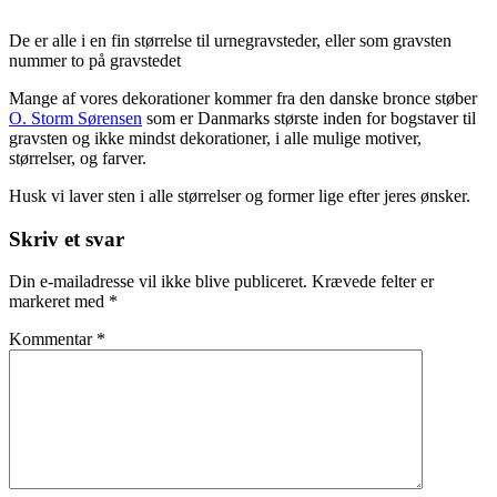
De er alle i en fin størrelse til urnegravsteder, eller som gravsten
nummer to på gravstedet
Mange af vores dekorationer kommer fra den danske bronce støber
O. Storm Sørensen
som er Danmarks største inden for bogstaver til
gravsten og ikke mindst dekorationer, i alle mulige motiver,
størrelser, og farver.
Husk vi laver sten i alle størrelser og former lige efter jeres ønsker.
Skip
Skriv et svar
back
to
Din e-mailadresse vil ikke blive publiceret.
Krævede felter er
main
markeret med
*
navigation
Kommentar
*