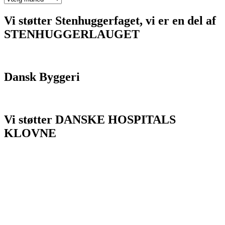
tidligere
bloginlæg
Vi støtter Stenhuggerfaget, vi er en del af
her.
STENHUGGERLAUGET
Dansk Byggeri
Vi støtter DANSKE HOSPITALS
KLOVNE