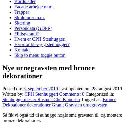
Bordplader
Facade arbejde m.m.
Trapper
Skulpturer m.m.
Skæring
Persondata (GDPR)
*Prisgaranti*
Hvem er CPH Stenhuggeri
Hvorfor blev jeg stenhugger?
Kontakt
Skip to menu toggle button
Nye urnegravsten med bronce
dekorationer
Posted on:
3. september 2019
Last updated on:
28. august 2019
Written by:
CPH Stenhuggeri
Comments:
0
Categorized in:
Stenhuggermester Rasmus Chr. Knudsen
Tagged as:
Bronce
Dekoationer
dekorationer
Granit
Gravsten
urnegravsten
Så fik vi også tid til at hugge nogle små gravsten til, og montere
bronze dekorationer.