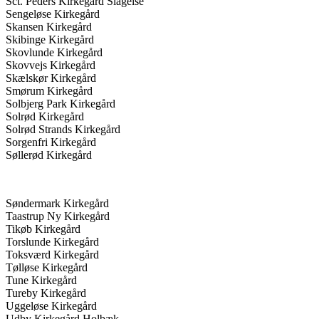
Sct. Peders Kirkegård Slagelse
Sengeløse Kirkegård
Skansen Kirkegård
Skibinge Kirkegård
Skovlunde Kirkegård
Skovvejs Kirkegård
Skælskør Kirkegård
Smørum Kirkegård
Solbjerg Park Kirkegård
Solrød Kirkegård
Solrød Strands Kirkegård
Sorgenfri Kirkegård
Søllerød Kirkegård
Søndermark Kirkegård
Taastrup Ny Kirkegård
Tikøb Kirkegård
Torslunde Kirkegård
Toksværd Kirkegård
Tølløse Kirkegård
Tune Kirkegård
Tureby Kirkegård
Uggeløse Kirkegård
Udby Kirkegård Holbæk