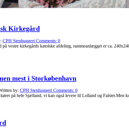
lsk Kirkegård
y:
CPH Stenhuggeri
Comments:
0
ed på vestre kirkegårds katolske afdeling, rammeanlægget er ca. 240x240
 men mest i Storkøbenhavn
Written by:
CPH Stenhuggeri
Comments:
0
i kører på hele Sjælland, vi kan også levere til Lolland og Falster.Me
rd