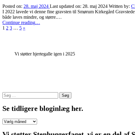
men
Posted on:
28. maj 2024
Last updated on:
28. maj 2024
Written by:
C
mest
I 2022 lavede vi denne fine gravsten til Smørum Kirkegård Gravstedet
i
både laves mindre, og større.…
Storkøbenhavn”
“Dobbelt
Continue reading
…
Next
kistegravsten
1
2
3
…
5
»
page
til
Smørum
Kirkegård”
Vi støtter hjertegalle igen i 2025
Søg
efter:
Se tidligere bloginlæg her.
Se
tidligere
bloginlæg
Vi støtter Stenhuggerfaget, vi er en 