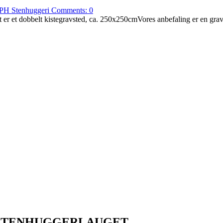
PH Stenhuggeri
Comments:
0
 er et dobbelt kistegravsted, ca. 250x250cmVores anbefaling er en grav
del af STENHUGGERLAUGET