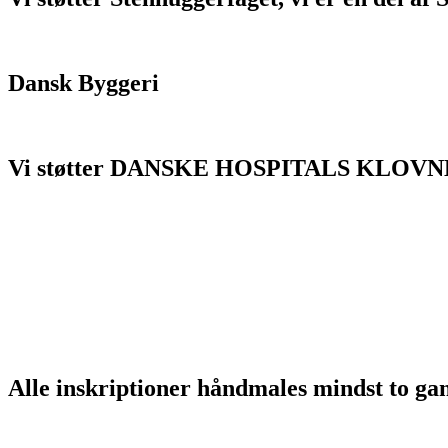
her.
Dansk Byggeri
Vi støtter DANSKE HOSPITALS KLOVN
Alle inskriptioner håndmales mindst to ga