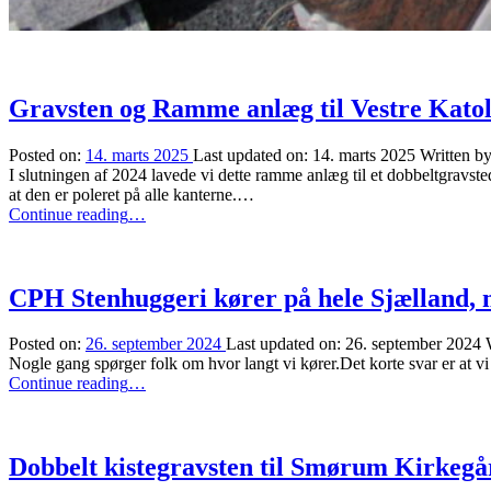
Gravsten og Ramme anlæg til Vestre Kato
Posted on:
14. marts 2025
Last updated on:
14. marts 2025
Written b
I slutningen af 2024 lavede vi dette ramme anlæg til et dobbeltgravst
at den er poleret på alle kanterne.…
“Gravsten
Continue reading
…
og
Ramme
anlæg
til
CPH Stenhuggeri kører på hele Sjælland,
Vestre
Katolsk
Posted on:
26. september 2024
Last updated on:
26. september 2024
Kirkegård”
Nogle gang spørger folk om hvor langt vi kører.Det korte svar er at v
“CPH
Continue reading
…
Stenhuggeri
kører
på
hele
Dobbelt kistegravsten til Smørum Kirkegå
Sjælland,