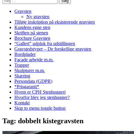
efter:
Gravsten
Ny gravsten
Tilføje inskription på eksisterende gravsten
Kundens egne sten
Skriften på stenen
Brochure Gravsten
“Galleri” udpluk fra udstillingen
Gravstedstyper – De forskellige gravsten
Bordplader
Facade arbejde m.m.
Trapper
Skulpturer m.m.
Skæring
Persondata (GDPR)
*Prisgaranti*
Hvem er CPH Stenhuggeri
Hvorfor blev jeg stenhugger?
Kontakt
Skip to menu toggle button
Tag:
dobbelt kistegravsten