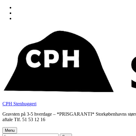
Skip
to
Skip
main
to
Skip
navigation
main
to
content
footer
CPH Stenhuggeri
Gravsten på 3-5 hverdage – *PRISGARANTI* Storkøbenhavns største udv
aftale Tlf. 51 53 12 16
Menu
Søg